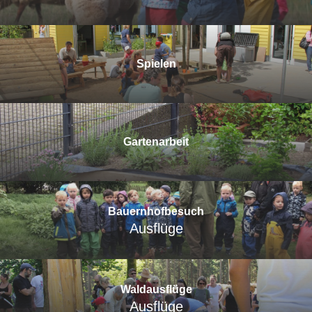
Spielen
Gartenarbeit
Bauernhofbesuch
Ausflüge
Waldausflüge
Ausflüge