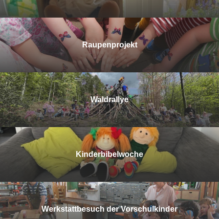
Raupenprojekt
Waldrallye
Kinderbibelwoche
Werkstattbesuch der Vorschulkinder