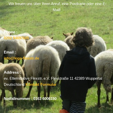
Wir freuen uns über Ihren Anruf, eine Postkarte oder eine E-
Mail!
Phone :
0202 94697685
Email :
info@kiga-flexstr.de
Address :
ev. Elternitiative Flexstr. e.V.
Flexstraße 11
42389 Wuppertal
Deutschland
Kontakt Formular
Notfallnummer :
0163 6006150