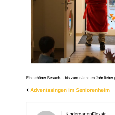
Ein schöner Besuch… bis zum nächsten Jahr lieber g
Adventssingen im Seniorenheim
KindergartenFlexstr.